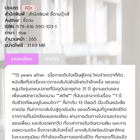
ประเภท :
อีบุ๊ก
สำนักพิมพ์ :
สำนักพิมพ์ ชี้ดาบบุ๊กส์
Author :
ชี้ดาบ
ISBN :
978-616-590-103-1
ภาษา :
thai
จำนวนหน้า :
265
ขนาดไฟล์ :
31.69 MB
รายละเอียด
สารบัญ
""13 years after.. เมื่อการเติบโตเป็นผู้ใหญ่ โหดร้ายกว่าที่คิด...
หนังสือที่เล่าเรื่องราวการกลับไปยังอีเฟรต้าอีกครั้ง ของเจม
หนุ่มวัยรุ่นตอนปลายที่ปัจจุบันอายุย่าง 31 ปี สู่งานแต่งของ
เพื่อนสนิทชาวเวียดนาม ""สตีฟ"" ที่นับเวลาจากในเรื่อง ""1 ปี
กับชีวิตที่ผมอยู่ในอเมริกา"" ก็เท่ากับ 13 ปีพอดี นี่จะเป็นหนังสือ
ภาคต่อ ที่เล่าการกลับไปสู่จุดเริ่มต้น ของเด็กหนุ่มที่ถูกพลิกชีวิต
จากการเป็นนักเรียนแลกเปลี่ยน ผ่านการเดินทางไปงานแต่งงาน
ของเพื่อน และขับรถผ่าทวีป ที่จะเล่าการเริ่มต้นความฝัน และการ
เจอความจริง ซึ่งการกลับไปครั้งนี้ เขากลับไปพร้อมปัญหาใหญ่
ในระบบทุนนิยม ที่กำลังจะเป็นทางแยกในชีวิต ที่เขาเองก็ไม่แน่ใจ