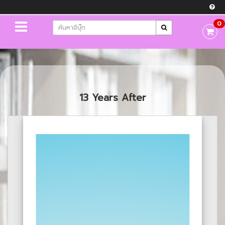
0
13 Years After
Previous
Next