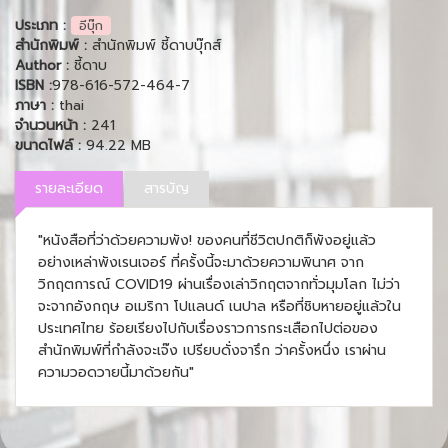
ประเภท :
อีบุ๊ก
สำนักพิมพ์ :
สำนักพิมพ์ ชี้ดาบบุ๊กส์
Author :
ชี้ดาบ
ISBN :
978-616-572-464-7
ภาษา :
thai
จำนวนหน้า :
241
ขนาดไฟล์ :
94.22 MB
รายละเอียด
สารบัญ
"หนังสือที่ว่าด้วยความพัง! ของคนที่ชีวิตปกติก็พังอยู่แล้ว
อย่างเหล่าพังเรนเจอร์ ที่ครั้งนี้จะมาด้วยความพินาศ จาก
วิกฤตการณ์ COVID19 ผ่านเรื่องเล่าวิกฤตจากทั่วมุมโลก ไม่ว่า
จะจากอังกฤษ อเมริกา โปแลนด์ เนปาล หรือที่ชิบหายอยู่แล้วใน
ประเทศไทย ร้อยเรียงไปกับเรื่องราวการกระเสือกไปต่อของ
สำนักพิมพ์ที่กำลังจะเจ๊ง เปรียบดั่งจารึก ว่าครั้งหนึ่ง เราผ่าน
ความวอดวายนี้มาด้วยกัน"