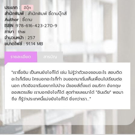
ประเภท :
อีบุ๊ก
สำนักพิมพ์ :
สำนักพิมพ์ ชี้ดาบบุ๊กส์
Author :
ชี้ดาบ
ISBN :
978-616-423-270-9
ภาษา :
thai
จำนวนหน้า :
257
ขนาดไฟล์ :
91.14 MB
รายละเอียด
สารบัญ
"เราชื่อขิม เป็นคนยังไงก็ได้ เช่น ไม่รู้ว่าตัวเองชอบอะไร สอบติด
อะไรก็เรียน ใครบอกอะไรก็ทำ จบออกมาเริ่มเห็นเพื่อนไปเรียนต่อ
นอก เกิดอิจฉาเริ่มอยากไปบ้าง มีชอยส์ตั้งแต่ อเมริกา อังกฤษ
ออสเตรเลีย เราบอกยังไงก็ได้ สุดท้ายเลยมาได้ "อินเดีย" พอมา
ถึง ก็รู้ว่าประเทศนี้แม่งยังไงก็ได้ ยิ่งกว่าเรา..."