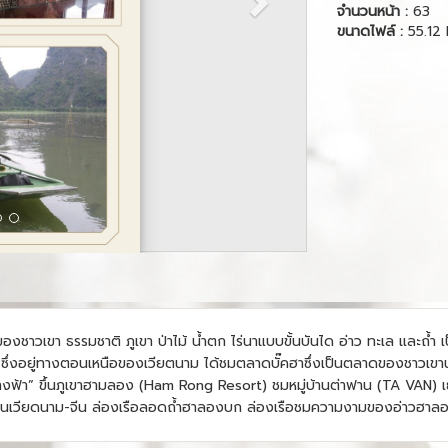
จำนวนหน้า :
63
ขนาดไฟล์ :
55.12
ิตของชาวเขา ธรรมชาติ ภูเขา ป่าไม้ น้ำตก ไร่นาแบบขั้นบันได อ่าว ทะเล และถ้ำ
 ซึ่งอยู่ทางตอนเหนือของเวียตนาม ได้ชมตลาดบั๊คฮาซึ่งเป็นตลาดของชาวเขานำ
ฟ้า” ขึ้นภูเขาฮามลอง (Ham Rong Resort) ชมหมู่บ้านต่าฟาน (TA VAN) เยี
แดนเวียดนาม-จีน ล่องเรือลอดถ้ำฮาลองบก ล่องเรือชมความงามของอ่าวฮาลอ