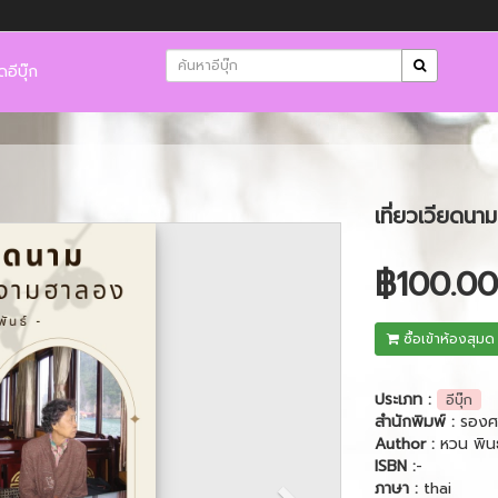
ดอีบุ๊ก
เที่ยวเวียดนาม
Next
฿100.00
ซื้อเข้าห้องสุมด
ประเภท :
อีบุ๊ก
สำนักพิมพ์ :
รองศา
Author :
หวน พินธ
ISBN :
-
ภาษา :
thai