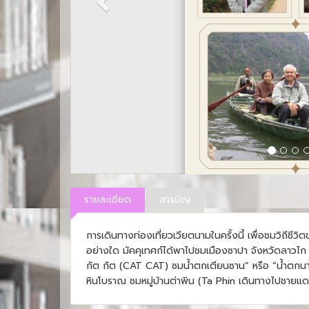
รายละเอียด
สารบัญ
การเดินทางท่องเที่ยวเวียตนามในครั้งนี้ เพื่อชมวิถีชีว
อย่างใด มัคคุเทศก์ได้พาไปชมเมืองซาปา จังหวัดลาวไก
กัต กัต (CAT CAT) ชมน้ำตกเตียนซาน” หรือ “น้ำตกนาง
หินโบราณ ชมหมู่บ้านต่าพิน (Ta Phin เดินทางไปชาย