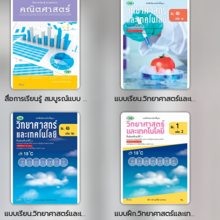
สื่อการเรียนรู้ สมบูรณ์แบบ คณิตศาสตร์ ม.1 เล่ม 2
แบบเรียน.วิทยาศาสตร์และเทคโนโลยี ม.1 เล่ม 1
แบบเรียน.วิทยาศาสตร์และเทคโนโลยี ม.1 เล่ม 2
แบบฝึก.วิทยาศาสตร์และเทคโนโลยี ม.1 เล่ม 2