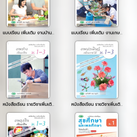
แบบเรียน เพิ่มเติม งานบ้านพื้นฐานอาชีพ ม.1-3
แบบเรียน เพิ่มเติม งานเกษตรสร้างอาชีพ ม.1-3
หนังสือเรียน รายวิชาเพิ่มเติม งานช่างเพื่ออาชีพ ม.1-3
หนังสือเรียน รายวิชาเพิ่มเติม งานประดิษฐ์เสริมรายได้ ม.1-3