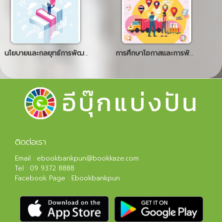
นโยบายและกลยุทธ์การพัฒนาเยาวชน ตามกรอบนโยบายความเป็นผู้ประกอบการของ UNCTAD
การศึกษาโอกาสและการพัฒนาสิ่งอำนวยความสะดวกทางการค้า (TRADE FACILITATION) ในกลุ่มประเทศ CLMVT (กัมพูชา สปป.ลาว เมียนมา เวียดนาม และไทย)
ติดต่อเรา
Email :
ebookbankpun@bookkaze.com
Tel :
09 9372 8888
Facebook Page :
Ebookbankpun