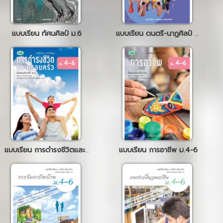
แบบเรียน ทัศนศิลป์ ม.6
แบบเรียน ดนตรี-นาฏศิลป์ ม.6
แบบเรียน การดำรงชีวิตและครอบครัว ม.4-6
แบบเรียน การอาชีพ ม.4-6