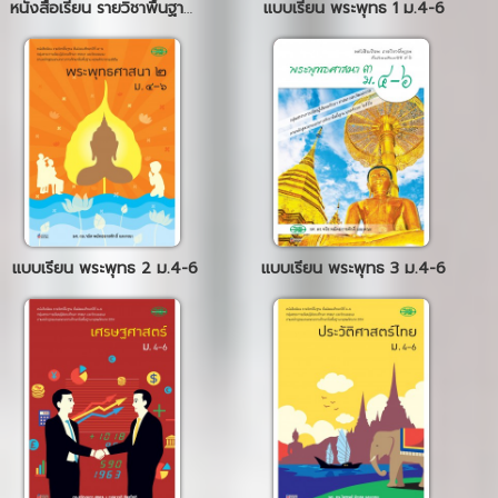
หนังสือเรียน รายวิชาพื้นฐาน พระพุทธศาสนา ม.4-6
แบบเรียน พระพุทธ 1 ม.4-6
แบบเรียน พระพุทธ 2 ม.4-6
แบบเรียน พระพุทธ 3 ม.4-6