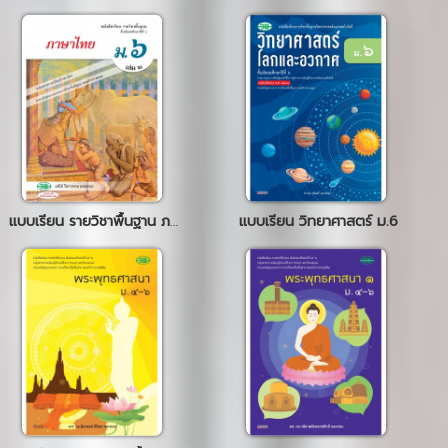
แบบเรียน รายวิชาพื้นฐาน ภาษาไทย วรรณคดีและวรรณกรรม ม.6 เล่ม 2
แบบเรียน วิทยาศาสตร์ ม.6