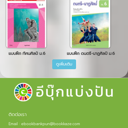
แบบฝึก ทัศนศิลป์ ม.6
แบบฝึก ดนตรี-นาฏศิลป์ ม.6
ดูเพิ่มเติม
ติดต่อเรา
Email :
ebookbankpun@bookkaze.com