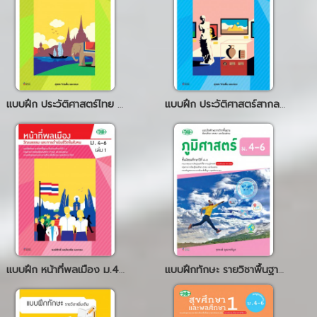
แบบฝึก ประวัติศาสตร์ไทย ม.4-6
แบบฝึก ประวัติศาสตร์สากล ม.4-6
แบบฝึก หน้าที่พลเมือง ม.4-6 ล.1
แบบฝึกทักษะ รายวิชาพื้นฐาน ภูมิศาสตร์ ม.4-6