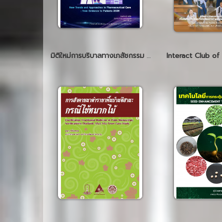
มิติใหม่การบริบาลทางเภสัชกรรม : การเชื่อมโยงหลักฐานเชิงประจักษ์สู่ผู้ป่วย 2569