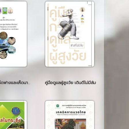
คู่มือ การผลิตเห็ดฟางและเห็ดนางฟ้าแบบครบวงจร
คู่มือดูแลผู้สูงวัย เดินดีไม่มีล้ม