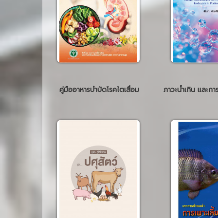
คู่มืออาหารบำบัดโรคไตเสื่อม