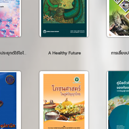
ภาวะน้ำเกิน และการประยุกต์ใช้ไอโคเด็กซ์ทริน ในการล้างไตทางช่องท้อง: Volume Overload and the Clinical Application of Icodextrin in Peritoneal Dialysis
A Healthy Future
การเลี้ยง