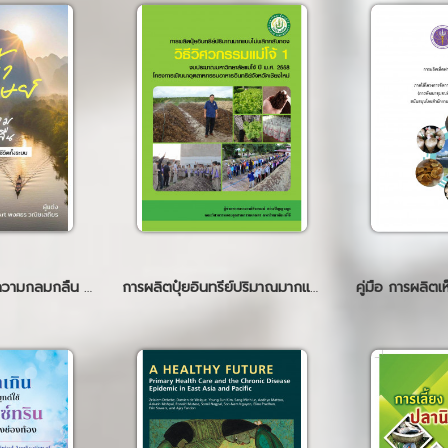
เเม่น้ำเเละมนุษย์ในความกลมกลืน ทำความเข้าใจแม่น้ำที่มีชีวิตทั้งระบบ
การผลิตปุ๋ยอินทรีย์ปริมาณมากแบบไม่พลิกกลับกอง วิธีวิศวกรรมแม่โจ้ 1