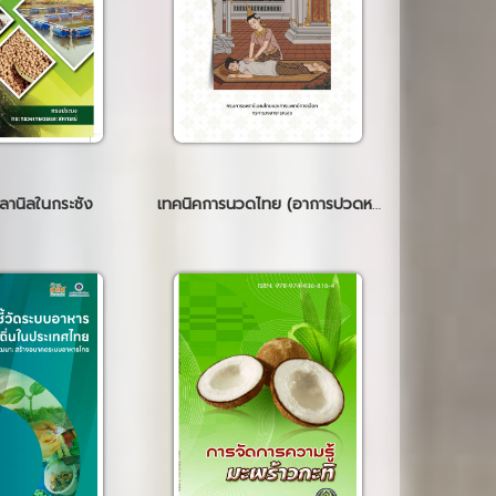
ปลานิลในกระชัง
เทคนิคการนวดไทย (อาการปวดหลังส่วนบน หลังส่วนล่าง และขา)