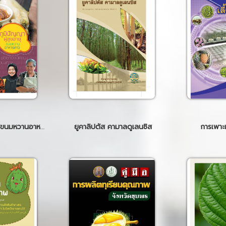
ภูมิปัญญาผู้สูงอายุขนมหวานอาหารคาว
ยูคาลิปตัส คามาลดูเลนซิส
การเพาะเล