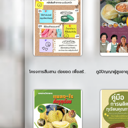
โครงการสืบสาน ต่อยอด เพื่อสร้าง นวัตกรรมจากสินค้าออกในระบบพระ คลังสินค้าจากระบบนิเวศป่า