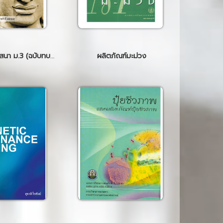
บร. พระพุทธศาสนา ม.3 (ฉบับทบทวน)
ผลิตภัณฑ์มะม่วง