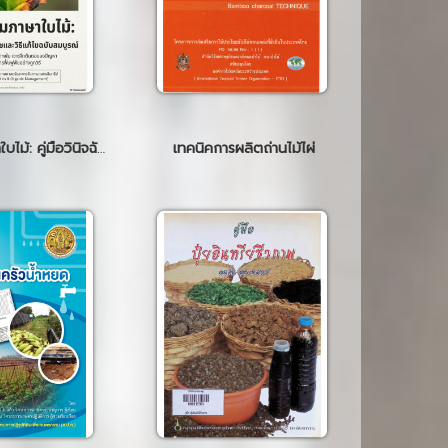
สารานุกรมภาษาใบไม้: คู่มือวินิจฉัยปัญหาพืชและวิธีแก้ไขฉบับสมบูรณ์
เทคนิคการผลิตถ่านไม้ไผ่