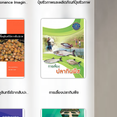
Magnetic Resonance Imaging (MRI)
ปุ๋ยชีวภาพและผลิตภัณฑ์ปุ๋ยชีวภาพ
การผลิตหัวเชื้อจุลินทรีย์จากสับปะรด
การเลี้ยงปลากินพืช