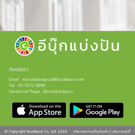
ติดต่อเรา
Email :
ebookbankpun@bookkaze.com
Tel :
09 9372 8888
Facebook Page :
Ebookbankpun
Copyright Bookkaze Co,. Ltd. 2026
นโยบายความเป็นส่วนตัว
|
นโยบายคุกกี้