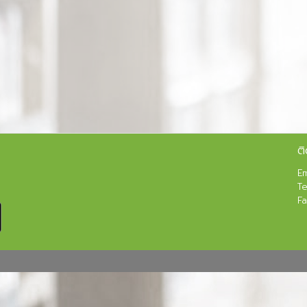
ติ
Em
Te
F