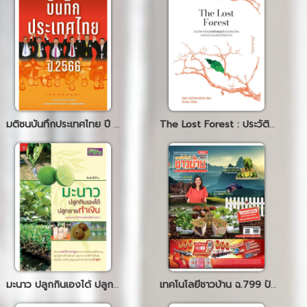
มติชนบันทึกประเทศไทย ปี 2566
The Lost Forest : ประวัติศาสตร์(การทำลาย)สิ่งแวดล้อมไทยและสงครามแย่งชิงทรัพยากร
มะนาว ปลูกกินเองได้ ปลูกขายทำเงิน
เทคโนโลยีชาวบ้าน ฉ.799 ปักษ์หลัง ก.ย. 66