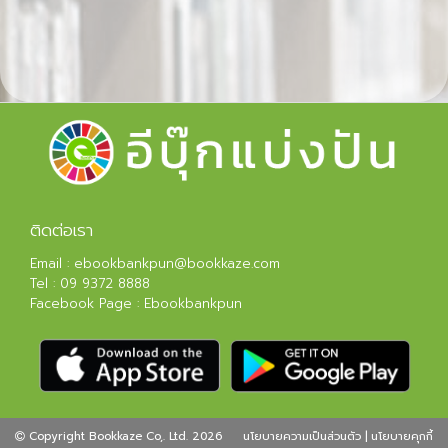
ติดต่อเรา
Email :
ebookbankpun@bookkaze.com
Tel :
09 9372 8888
Facebook Page :
Ebookbankpun
Copyright Bookkaze Co,. Ltd. 2026
นโยบายความเป็นส่วนตัว
|
นโยบายคุกกี้