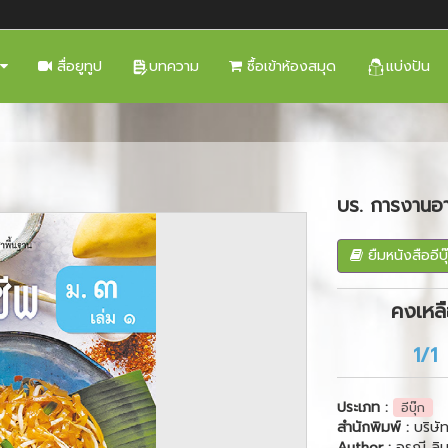
สื่อยูทูป
บทความ
ซื้อเข้าห้องสมุด
แบ่งปัน
บร. การงานอาช
Next
ยืมหนังสืออีบุ
คงเหล
1/1
ประเภท :
อีบุ๊ก
สำนักพิมพ์ :
บริษั
Author :
อรุณี ลิ