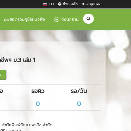
TH
ช่วยเหลือ
เข้าสู่ระบบ
ยอดรวมผู้ซื้อหนังสือ
ถึงนักอ่าน
ีพฯ ม.3 เล่ม 1
๊ก
ือ
รอคิว
รอ/วัน
0
0
ท สำนักพิมพ์วัฒนาพานิช จำกัด
มศิริ และคณะ