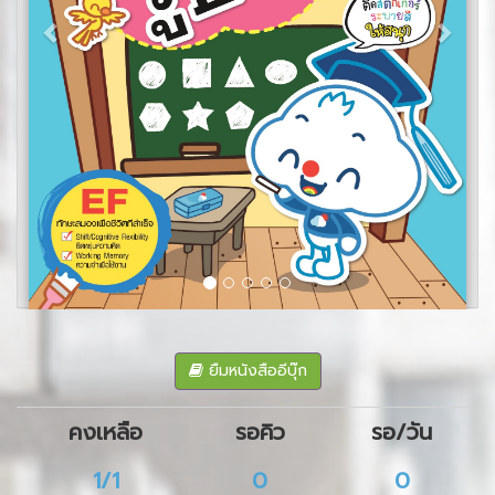
ยืมหนังสืออีบุ๊ก
คงเหลือ
รอคิว
รอ/วัน
1/1
0
0