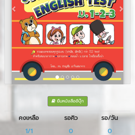
ยืมหนังสืออีบุ๊ก
คงเหลือ
รอคิว
รอ/วัน
1/1
0
0