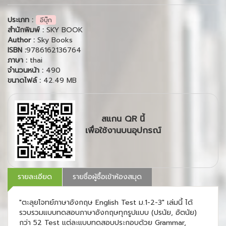
ประเภท :
อีบุ๊ก
สำนักพิมพ์ :
SKY BOOK
Author :
Sky Books
ISBN :
9786162136764
ภาษา :
thai
จำนวนหน้า :
490
ขนาดไฟล์ :
42.49 MB
สแกน QR นี้
เพื่อใช้งานบนอุปกรณ์
รายละเอียด
รายชื่อผู้ซื้อเข้าห้องสมุด
"ตะลุยโจทย์ภาษาอังกฤษ English Test ม.1-2-3" เล่มนี้ ได้
รวบรวมแบบทดสอบภาษาอังกฤษทุกรูปแบบ (ปรนัย, อัตนัย)
กว่า 52 Test แต่ละแบบทดสอบประกอบด้วย Grammar,