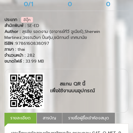
0/1
0
0
ประเภท :
อีบุ๊ก
สำนักพิมพ์ :
SE-ED
Author :
สุรชัย รอดงาม (อาจารย์ทีวี จูเนียร์),Sherwin
Martinez,วรรณวิษา ปั้นคุ้ม,ชนิกานต์ เทศนานัย
ISBN :
9786160838097
ภาษา :
thai
จำนวนหน้า :
282
ขนาดไฟล์ :
33.99 MB
สแกน QR นี้
เพื่อใช้งานบนอุปกรณ์
รายละเอียด
สารบัญ
รายชื่อผู้ซื้อเข้าห้องสมุด