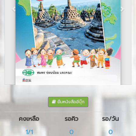
ยืมหนังสืออีบุ๊ก
คงเหลือ
รอคิว
รอ/วัน
1/1
0
0