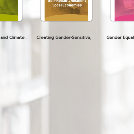
Climate Change and Climate Action
Creating Gender-Sensitive, Climate-Responsive, Sustainable Livelihoods to Build Self-Reliant, Resilient Local Economies