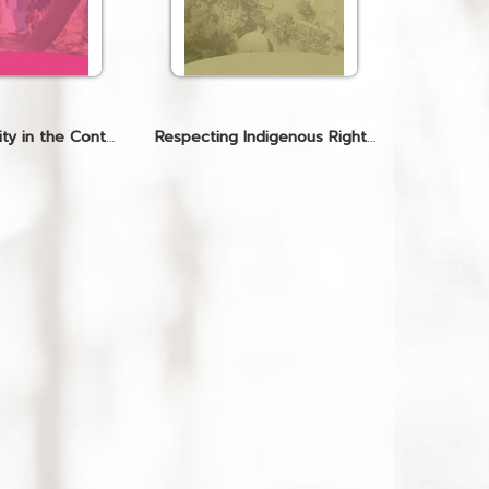
Gender Equality in the Context of Climate Change and Food Security
Respecting Indigenous Rights and Practices: Ways to a Better Planet