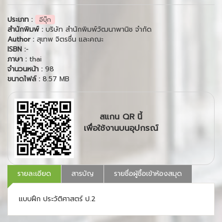
ประเภท :
อีบุ๊ก
สำนักพิมพ์ :
บริษัท สำนักพิมพ์วัฒนาพานิช จำกัด
Author :
สุเทพ จิตรชื่น และคณะ
ISBN :
-
ภาษา :
thai
จำนวนหน้า :
98
ขนาดไฟล์ :
8.57 MB
สแกน QR นี้
เพื่อใช้งานบนอุปกรณ์
รายละเอียด
สารบัญ
รายชื่อผู้ซื้อเข้าห้องสมุด
แบบฝึก ประวัติศาสตร์ ป.2