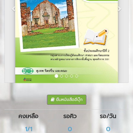
ยืมหนังสืออีบุ๊ก
คงเหลือ
รอคิว
รอ/วัน
1/1
0
0