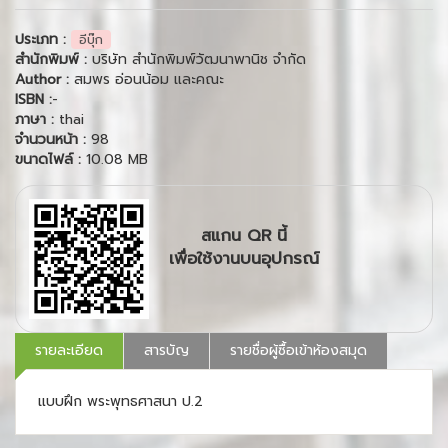
ประเภท :
อีบุ๊ก
สำนักพิมพ์ :
บริษัท สำนักพิมพ์วัฒนาพานิช จำกัด
Author :
สมพร อ่อนน้อม และคณะ
ISBN :
-
ภาษา :
thai
จำนวนหน้า :
98
ขนาดไฟล์ :
10.08 MB
สแกน QR นี้
เพื่อใช้งานบนอุปกรณ์
รายละเอียด
สารบัญ
รายชื่อผู้ซื้อเข้าห้องสมุด
แบบฝึก พระพุทธศาสนา ป.2