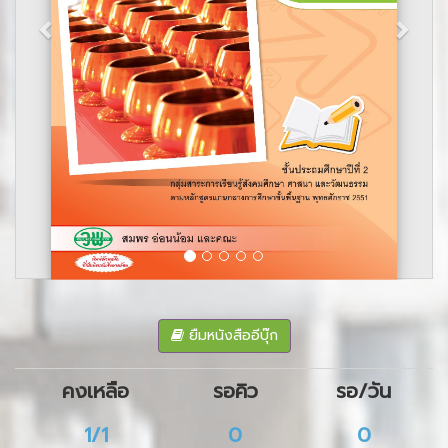
ยืมหนังสืออีบุ๊ก
คงเหลือ
รอคิว
รอ/วัน
1/1
0
0