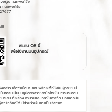
สงอรุณ กนกพงศ์ชัย
 กนกพงศ์ชัย
27677
 MB
สแกน QR นี้
เพื่อใช้งานบนอุปกรณ์
่าว เชื่อว่าเมื่อประกอบพิธีกงเต๊กให้กับ ผู้วายชนม์
๊กถือเป็นธรรมเนียมปฏิบัติของราชสานักไทยใน การประกอบ
มาะสม ท้ังเร่ือง จานวนและเวลาในการจัด นอกจากน้ัน
ผู้จงรักภักดีได้ มีส่วนร่วมในการเป็นเจ้าภาพ