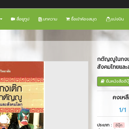
สื่อยูทูป
บทความ
ซื้อเข้าห้องสมุด
แบ่งปัน
กตัญญูในกงเต
Next
สังคมไทยและ
ยืมหนังสืออีบุ
คงเหล
1/1
ประเภท :
อีบุ๊ก