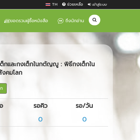
TH
ช่วยเหลือ
เข้าสู่ระบบ
ยอดรวมผู้ซื้อหนังสือ
ถึงนักอ่าน
็กและกงเต็กในกตัญญู : พิธีกงเต็กใน
สังคมโลก
๊ก
ือ
รอคิว
รอ/วัน
0
0