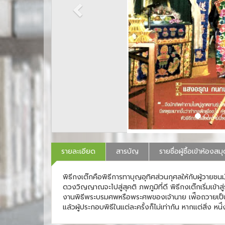
รายละเอียด
สารบัญ
รายชื่อผู้ซื้อเข้าห้องสม
พิธีกงเต๊กคือพิธีการทาบุญอุทิศส่วนกุศลให้กับผู้วายชน
ดวงวิญญาณจะไปสู่สุคติ ภพภูมิที่ดี พิธีกงเต๊กเริ่มเข้
งานพิธีพระบรมศพหรือพระศพของเจ้านาย เพ่ือถวายเป็น
แล้วผู้ประกอบพิธีในแต่ละครั้งก็ไม่เท่ากัน หากแต่สิ่ง หน