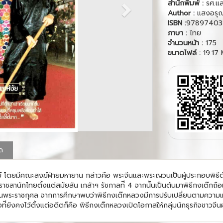
สำนักพิมพ์ :
รศ.แ
Author :
แสงอรุณ
ISBN :
97897403
ภาษา :
ไทย
จำนวนหน้า :
175
ขนาดไฟล์ :
19.17
ุด
ม์ โดยมีคณะสงฆ์ฝ่ายมหายาน กล่าวคือ พระจีนและพระญวนเป็นผู้ประกอบพิธีดังกล
าสู่ราชสานักไทยตั้งแต่สมัยล้น เกล้าฯ รัชกาลท่ี 4 จากน้ันเป็นต้นมาพิธีกงเต
พระราชกุศล จากการศึกษาพบว่าพิธีกงเต๊กหลวงมีการปรับเปลี่ยนตามความเห
่ึงท่ียังคงไว้ตั้งแต่อดีตก็คือ พิธีกงเต๊กหลวงเปิดโอกาสให้กลุ่มนักธุรกิจชาวจีน