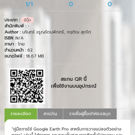
1/1
0
0
ประเภท :
อีบุ๊ก
สำนักพิมพ์ :
-
Author :
นรินทร์ จรูญรัตนพักตร์, กฤติณ สุดโต
ISBN :
N/A
ภาษา :
ไทย
จำนวนหน้า :
62
ขนาดไฟล์ :
18.67 MB
สแกน QR นี้
เพื่อใช้งานบนอุปกรณ์
รายละเอียด
สารบัญ
รายชื่อผู้ซื้อเข้าห้องสมุด
“คู่มือการใช้ Google Earth Pro สาหรับการวางแปลงตัวอย่าง