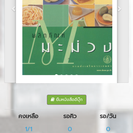
ยืมหนังสืออีบุ๊ก
คงเหลือ
รอคิว
รอ/วัน
1/1
0
0