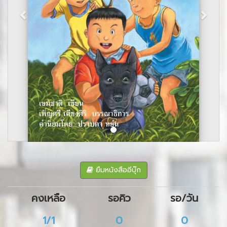
ยืมหนังสืออีบุ๊ก
คงเหลือ
รอคิว
รอ/วัน
1/1
0
0